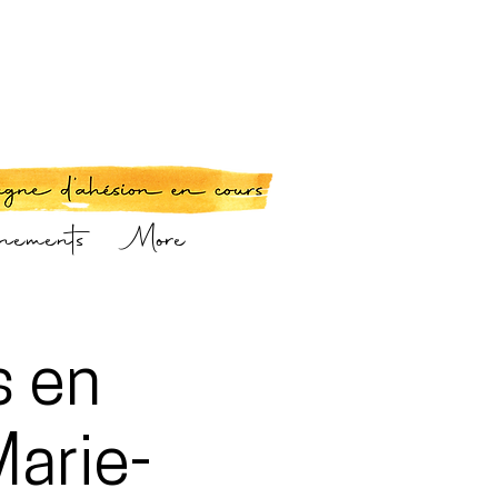
énements
More
s en
Marie-