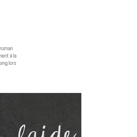
u roman
ient à la
oing lors