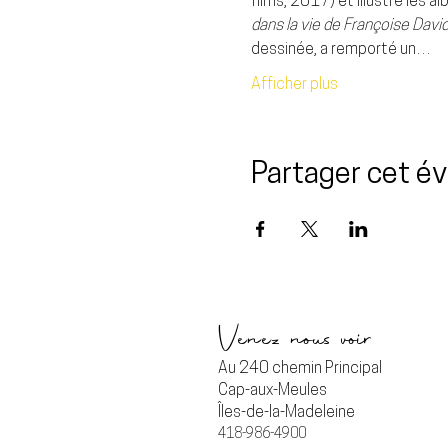
films, 2017) et illustré les a
dans la vie de Françoise David
dessinée, a remporté un…
Afficher plus
Partager cet 
Venez nous voir
Au 240 chemin Principal
Cap-aux-Meules
Îles-de-la-Madeleine
418-986-4900