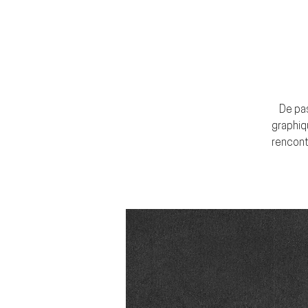
De pas
graphiqu
rencontr