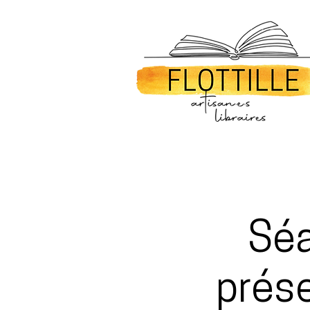
Séa
prése