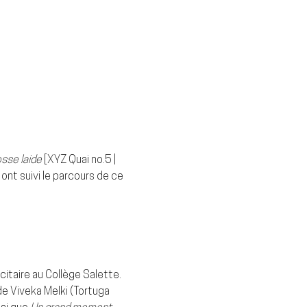
osse laide
[XYZ Quai no.5 | 
ont suivi le parcours de ce 
citaire au Collège Salette. 
 de Viveka Melki (Tortuga 