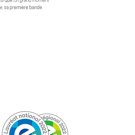
si que 
Un grand moment 
e,
 sa première bande 