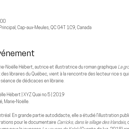
 00
rincipal, Cap-aux-Meules, QC G4T 1C9, Canada
événement
ie-Noëlle Hébert
, autrice et illustratrice du roman graphique 
La gr
es libraires du Québec, vient à la rencontre des lecteur·rice·s qui 
 séance de dédicaces en librairie. 
le Hébert | XYZ Quai no.5 | 2019
, Marie-Noëlle.
réal. En grande partie autodidacte, elle a étudié l’illustration publi
strations pour le documentaire 
Carricks, dans le sillage des Irlandais
,