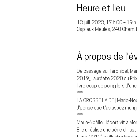
Heure et lieu
13 juill. 2023, 17 h 00 – 19 h
Cap-aux-Meules, 240 Chem. P
À propos de l'
De passage sur l'archipel, 
Mar
2019], lauréate 2020 du Prix d
livre coup de poing lors d'une
***
LA GROSSE LAIDE | Marie-Noël
J'pense que t'as assez mangé
***
Marie-Noëlle Hébert vit à Mont
Elle a réalisé une série d’illu