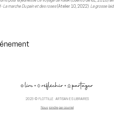
lbums pour la jeunesse 
Le voyage de Kalak
 (Cuento de luz, 2018) ain
 - La marche Du pain et des roses 
(Atelier 10, 2022). 
La grosse laid
événement
2023 © FLOTTILLE · ARTISAN·E·S LIBRAIRES
Nous joindre par courriel