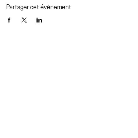
Partager cet événement
Venez nous voir
Au 240 chemin Principal
Cap-aux-Meules
Îles-de-la-Madeleine
418-986-4900
2023 © FLOTTILLE ·
ARTISAN·E·S LIBRAIRES
Nous joindre par courriel