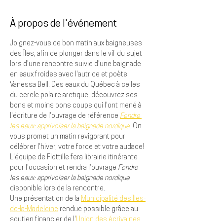
À propos de l'événement
Joignez-vous de bon matin aux baigneuses 
des Îles, afin de plonger dans le vif du sujet 
lors d’une rencontre suivie d’une baignade 
en eaux froides avec l'autrice et poète 
Vanessa Bell. Des eaux du Québec à celles 
du cercle polaire arctique, découvrez ses 
bons et moins bons coups qui l'ont mené à 
l'écriture de l'ouvrage de référence 
Fendre 
les eaux: apprivoiser la baignade nordique
. On 
vous promet un matin revigorant pour 
célébrer l'hiver, votre force et votre audace!
L'équipe de Flottille fera librairie itinérante 
pour l'occasion et rendra l'ouvrage 
Fendre 
les eaux: apprivoiser la baignade nordique
disponible lors de la rencontre.
Une présentation de la 
Municipalité des Îles-
de-la-Madeleine
 rendue possible grâce au 
soutien financier de l'
Union des écrivaines 