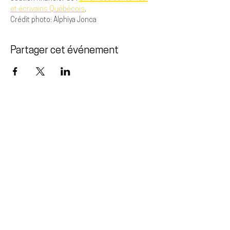
et écrivains Québécois
.
Crédit photo: Alphiya Jonca
Partager cet événement
Venez nous voir
Au 240 chemin Principal
Cap-aux-Meules
Îles-de-la-Madeleine
418-986-4900
2023 © FLOTTILLE ·