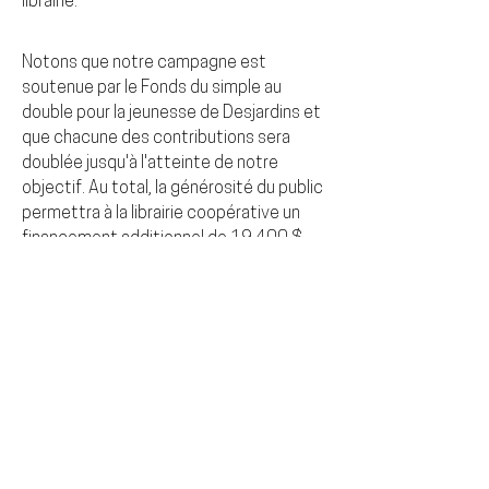
librairie.
Notons que notre campagne est
soutenue par le Fonds du simple au
double pour la jeunesse de Desjardins et
que chacune des contributions sera
doublée jusqu'à l'atteinte de notre
objectif. Au total, la générosité du public
permettra à la librairie coopérative un
financement additionnel de 19 400 $.
~ Ça vaut le coup ! ~
👉 laruchequebec.com
Venez nous voir